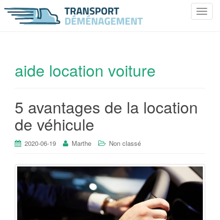
T
o
g
g
l
aide location voiture
e
n
a
5 avantages de la location
v
i
de véhicule
g
a
2020-06-19
Marthe
Non classé
t
i
o
n