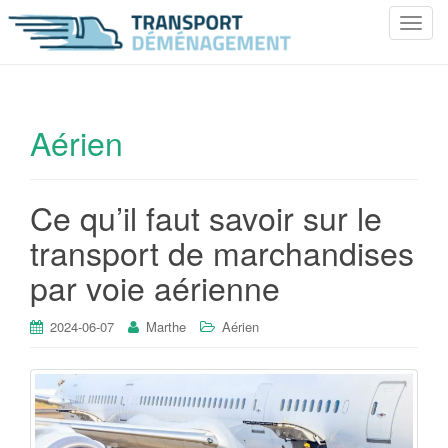
T
o
g
g
l
Aérien
e
n
a
Ce qu’il faut savoir sur le
v
i
transport de marchandises
g
par voie aérienne
a
t
i
2024-06-07
Marthe
Aérien
o
n