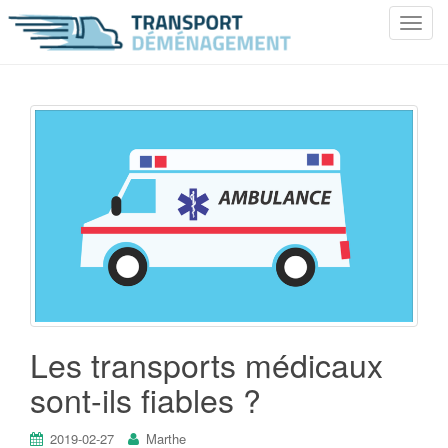
T
o
g
g
l
e
n
a
v
i
g
a
t
i
o
Les transports médicaux
n
sont-ils fiables ?
2019-02-27
Marthe