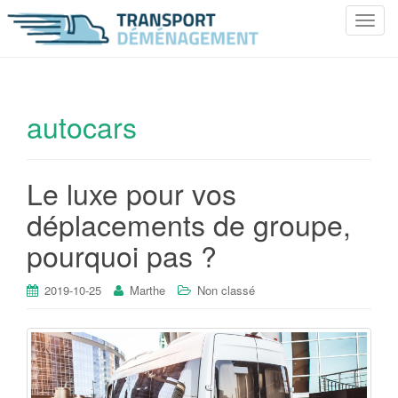
T
o
g
g
l
autocars
e
n
a
Le luxe pour vos
v
i
déplacements de groupe,
g
pourquoi pas ?
a
t
i
2019-10-25
Marthe
Non classé
o
n