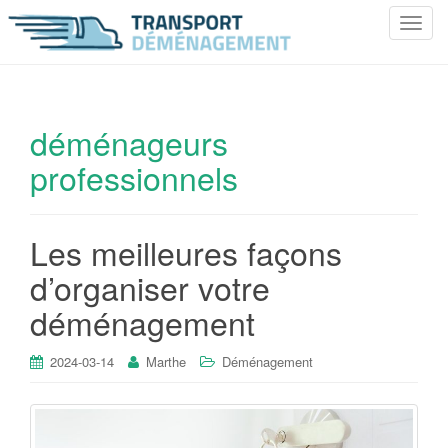
T
o
g
g
l
déménageurs
e
professionnels
n
a
v
i
Les meilleures façons
g
d’organiser votre
a
t
déménagement
i
o
2024-03-14
Marthe
Déménagement
n