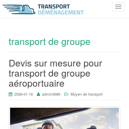
T
o
g
g
l
transport de groupe
e
n
a
Devis sur mesure pour
v
i
transport de groupe
g
aéroportuaire
a
t
i
2026-01-16
admin3689
Moyen de transport
o
n