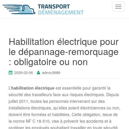
T
o
g
g
l
Habilitation électrique pour
e
le dépannage-remorquage
n
a
: obligatoire ou non
v
i
2026-02-06
admin3689
g
a
t
L’
habilitation électrique
est essentielle pour garantir la
i
sécurité des travailleurs face aux risques électriques. Depuis
o
juillet 2011, toutes les personnes intervenant sur des
n
installations électriques, qu’elles soient électriciennes ou non,
doivent être formées et habilitées. Cette obligation, issue de
la norme NF C 18-510, vise à prévenir les accidents et à
protéger les employés souhaitant travailler en toute sécurité.