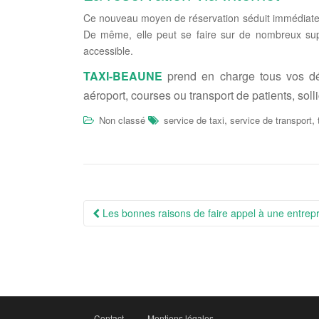
Ce nouveau moyen de réservation séduit immédiatement 
De même, elle peut se faire sur de nombreux supp
accessible.
TAXI-BEAUNE
prend en charge tous vos dé
aéroport, courses ou transport de patients, soll
,
,
Non classé
service de taxi
service de transport
Navigation
Les bonnes raisons de faire appel à une entre
Article
Contact
Mentions légales