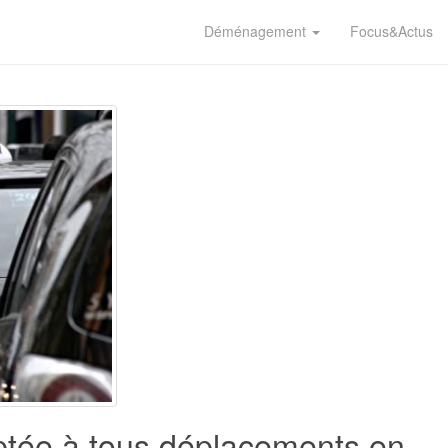
Déménagement
Focus&Actus
daptée à tous déplacements en