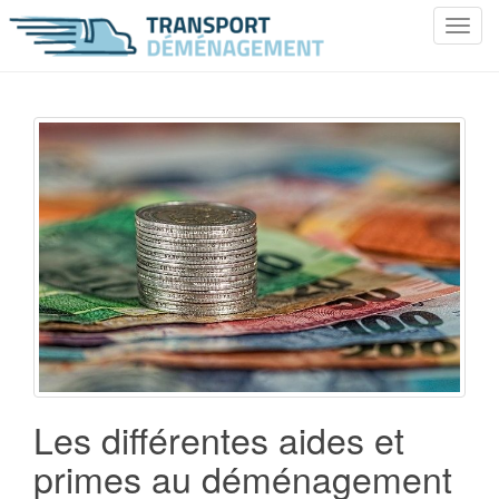
T
o
g
g
l
e
n
a
v
i
g
a
t
i
o
n
Les différentes aides et
primes au déménagement