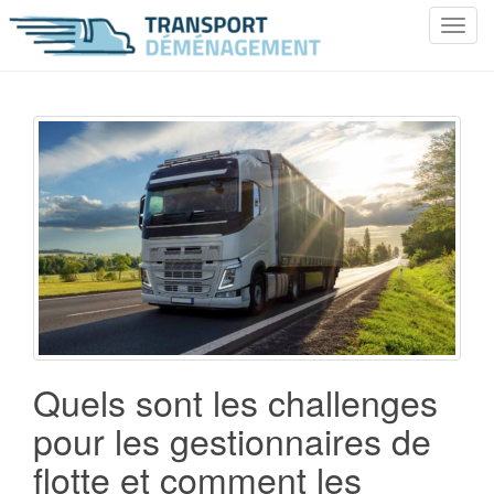
T
o
g
g
l
e
n
a
v
i
g
a
t
i
o
Quels sont les challenges
n
pour les gestionnaires de
flotte et comment les