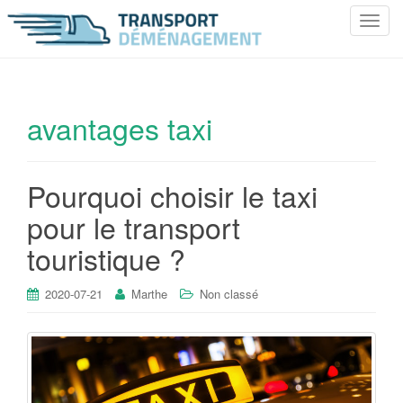
T
o
g
g
l
avantages taxi
e
n
a
Pourquoi choisir le taxi
v
i
pour le transport
g
touristique ?
a
t
i
2020-07-21
Marthe
Non classé
o
n