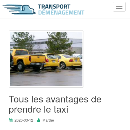
T
o
g
g
l
e
n
a
v
i
g
a
t
i
Tous les avantages de
o
prendre le taxi
n
2020-03-12
Marthe