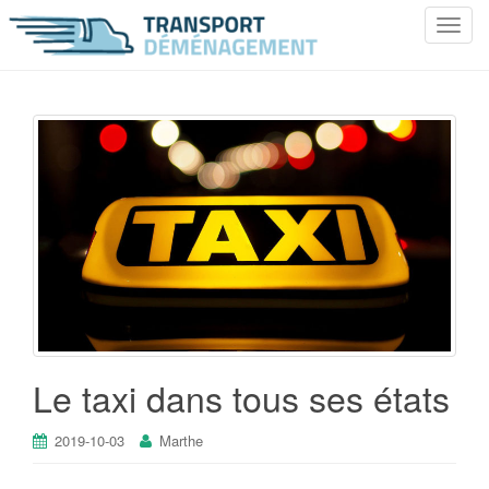
T
o
g
g
l
e
n
a
v
i
g
a
t
i
o
Le taxi dans tous ses états
n
2019-10-03
Marthe