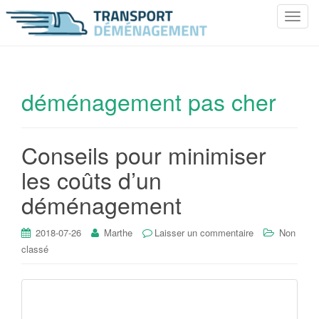
T
o
g
g
l
déménagement pas cher
e
n
a
Conseils pour minimiser
v
i
les coûts d’un
g
déménagement
a
t
i
2018-07-26
Marthe
Laisser un commentaire
Non
o
classé
n