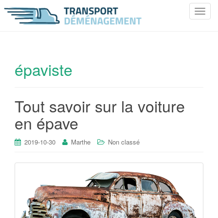
T
o
g
g
l
épaviste
e
n
a
Tout savoir sur la voiture
v
i
en épave
g
a
2019-10-30
Marthe
Non classé
t
i
o
n