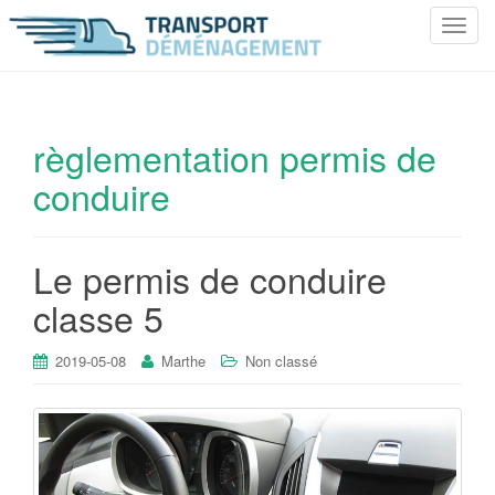
T
o
g
g
l
règlementation permis de
e
conduire
n
a
v
i
Le permis de conduire
g
classe 5
a
t
i
2019-05-08
Marthe
Non classé
o
n