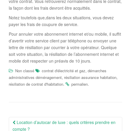
votre contrat. Vous retrouverez normalement dans le contrat,
la façon dont les frais devront être acquittés.
Notez toutefois que,dans les deux situations, vous devez
payer les frais de coupure de service.
Pour annuler votre abonnement internet et/ou mobile, il suffit
d’avertir votre service client par téléphone ou envoyer une
lettre de résiliation par courrier à votre opérateur. Quelque
soit votre situation, la résiliation de l’abonnement internet et
mobile doit respecter un préavis de 10 jours.
,
Non classé
contrat d'électricité et gaz
démarches
,
,
administratives déménagement
résiliation assurance habitation
.
.
résiliation de contrat d'habitation
permalien
Navigation
Location d’autocar de luxe : quels critères prendre en
Article
compte ?