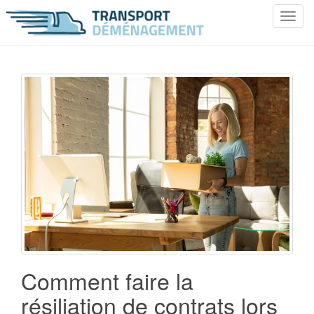
T
o
g
g
l
e
n
a
v
i
g
a
t
i
o
n
Comment faire la
résiliation de contrats lors