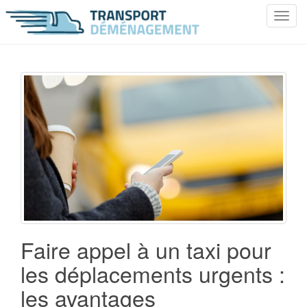
T
o
g
g
l
e
n
a
v
i
g
a
t
i
o
Faire appel à un taxi pour
n
les déplacements urgents :
les avantages