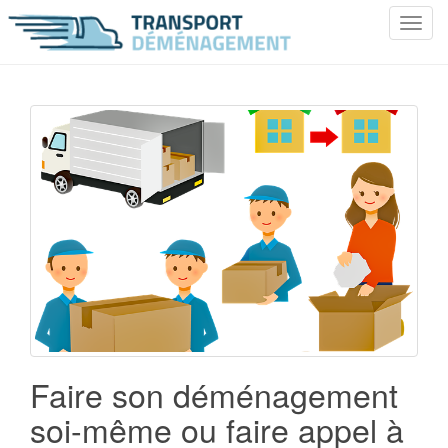
T
o
g
g
l
e
n
a
v
i
g
a
t
i
o
n
Faire son déménagement
soi-même ou faire appel à