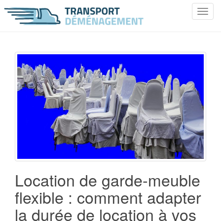
T
o
g
g
l
e
n
a
v
i
g
a
t
i
o
Location de garde-meuble
n
flexible : comment adapter
la durée de location à vos