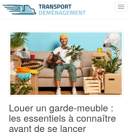
T
o
g
g
l
e
n
a
v
i
g
a
t
i
o
Louer un garde-meuble :
n
les essentiels à connaître
avant de se lancer