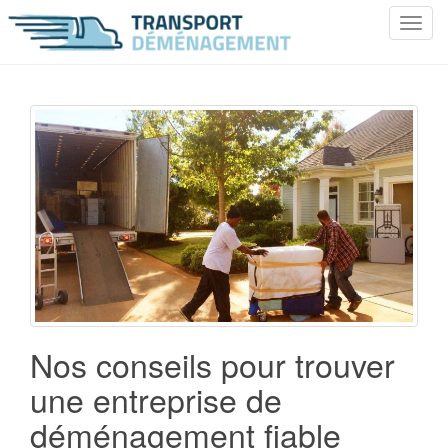
T
o
g
g
l
e
n
a
v
i
g
a
t
i
o
Nos conseils pour trouver
n
une entreprise de
déménagement fiable