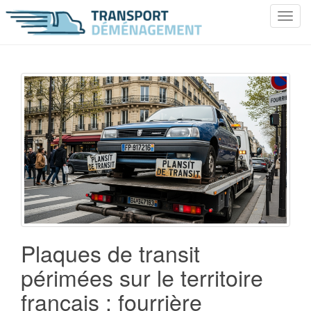
T
o
g
g
l
e
n
a
v
i
g
a
t
i
o
Plaques de transit
n
périmées sur le territoire
français : fourrière