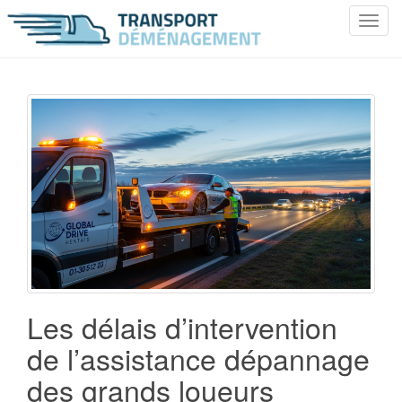
T
o
g
g
l
e
n
a
v
i
g
a
t
i
o
Les délais d’intervention
n
de l’assistance dépannage
des grands loueurs