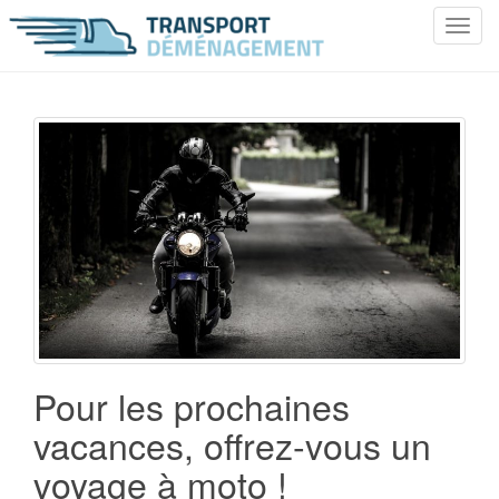
T
o
g
g
l
e
n
a
v
i
g
a
t
i
o
Pour les prochaines
n
vacances, offrez-vous un
voyage à moto !