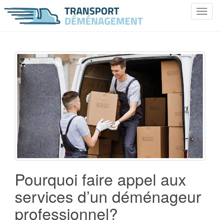
T
o
g
g
l
e
n
a
v
i
g
a
t
i
o
Pourquoi faire appel aux
n
services d’un déménageur
professionnel?