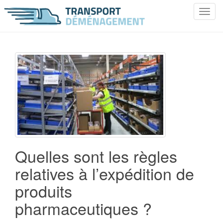
T
o
g
g
l
e
n
a
v
i
g
a
Quelles sont les règles
t
i
relatives à l’expédition de
o
produits
n
pharmaceutiques ?