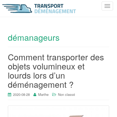
T
o
g
g
l
démanageurs
e
n
a
Comment transporter des
v
i
objets volumineux et
g
lourds lors d’un
a
t
déménagement ?
i
o
2020-08-28
Marthe
Non classé
n