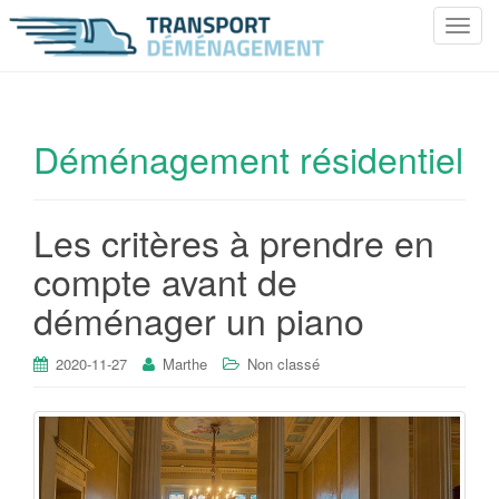
T
o
g
g
l
Déménagement résidentiel
e
n
a
Les critères à prendre en
v
i
compte avant de
g
déménager un piano
a
t
i
2020-11-27
Marthe
Non classé
o
n