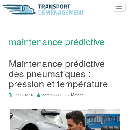
T
o
g
g
l
maintenance prédictive
e
n
a
Maintenance prédictive
v
i
des pneumatiques :
g
pression et température
a
t
i
2026-02-16
admin3689
Matériel
o
n