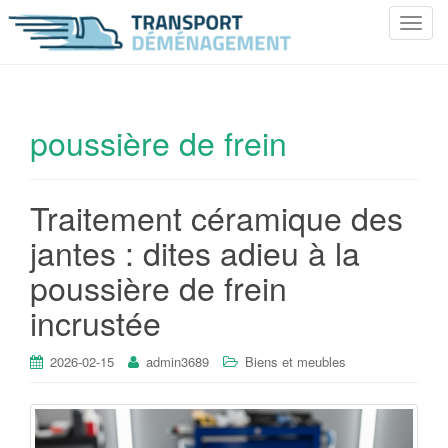
T
o
g
g
l
poussière de frein
e
n
a
Traitement céramique des
v
i
jantes : dites adieu à la
g
poussière de frein
a
t
incrustée
i
o
2026-02-15
admin3689
Biens et meubles
n