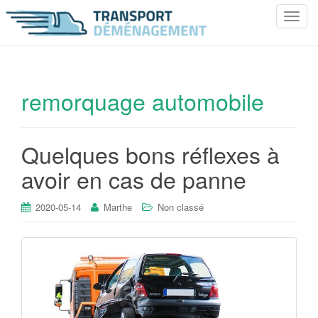
T
o
g
g
l
remorquage automobile
e
n
a
Quelques bons réflexes à
v
i
avoir en cas de panne
g
a
2020-05-14
Marthe
Non classé
t
i
o
n