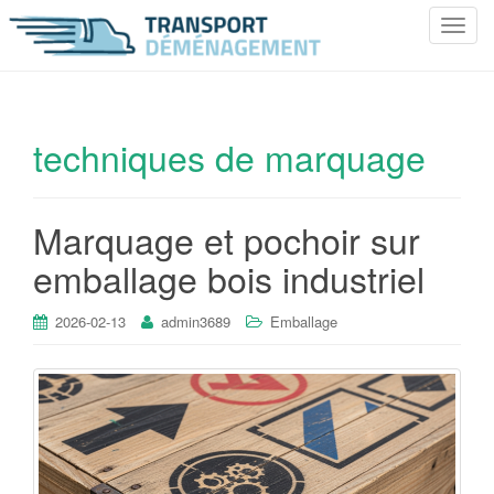
T
o
g
g
l
techniques de marquage
e
n
a
Marquage et pochoir sur
v
i
emballage bois industriel
g
a
2026-02-13
admin3689
Emballage
t
i
o
n