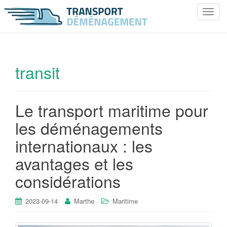
T
o
g
g
l
transit
e
n
a
Le transport maritime pour
v
i
les déménagements
g
internationaux : les
a
t
avantages et les
i
considérations
o
n
2023-09-14
Marthe
Maritime