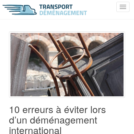
T
o
g
g
l
e
n
a
v
i
g
a
t
i
o
10 erreurs à éviter lors
n
d’un déménagement
international