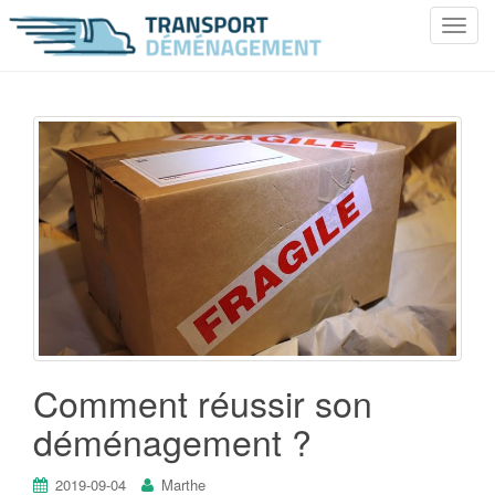
T
o
g
g
l
e
n
a
v
i
g
a
t
i
o
Comment réussir son
n
déménagement ?
2019-09-04
Marthe