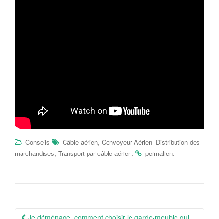
,
,
Conseils
Câble aérien
Convoyeur Aérien
Distribution des
,
.
.
marchandises
Transport par câble aérien
permalien
Navigation
Je déménage, comment choisir le garde-meuble qui