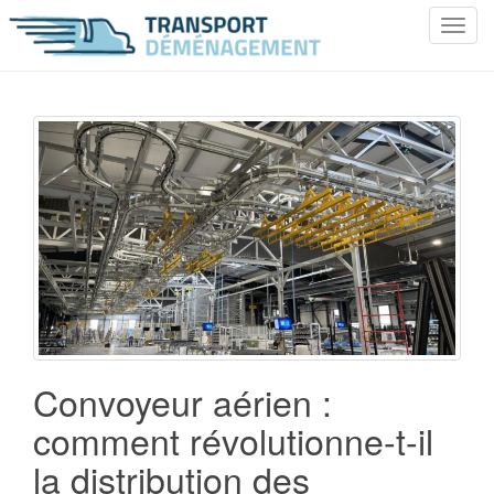
T
o
g
g
l
e
n
a
v
i
g
a
t
i
o
Convoyeur aérien :
n
comment révolutionne-t-il
la distribution des