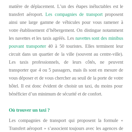
matière de déplacement. L’un de
s étapes
inéluctables est le
transfert aéroport.
Les compagnies de transport
proposent
ainsi
une large gamme
de véhicules pour
vous ramener
à
votre établissement
d’hébergement. On distingue notamment
les navettes et les taxis agré
é
s. Les
navettes sont des minibus
pouvant transporter
40 à 50 touristes.
Elles
terminent leur
circuit dans un quartier de la ville (souvent au centre-ville).
L
es taxis professionnels,
de leurs côtés,
ne peuvent
transporter que 4 ou 5 passagers, mais
ils
sont en mesure de
vous
déposer
et de vous chercher
au seuil de la
porte de
votre
hôtel.
Il
est
donc
évident
de choisir
un taxi,
du
moins pour
bénéficier d’un minimum de sécurité
et de confort.
Où trouver un taxi ?
Les compagnies de transport
qui proposent
la formule «
Transfert aéroport »
s’associent toujours avec les agences de