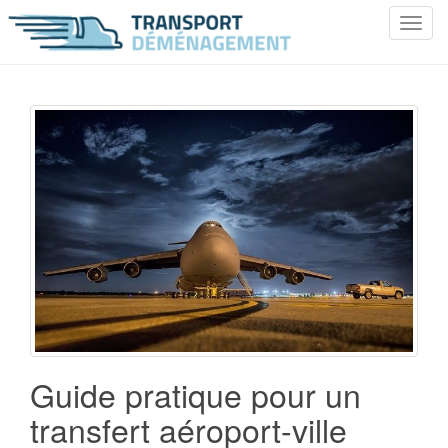
T
o
g
g
l
e
n
a
v
i
g
a
t
i
o
n
Guide pratique pour un
transfert aéroport-ville