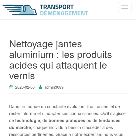
T
o
g
g
l
Nettoyage jantes
e
aluminium : les produits
n
a
acides qui attaquent le
v
i
vernis
g
a
2026-02-06
admin3689
t
i
o
Dans un monde en constante évolution, il est essentiel de
n
rester informé et d’adapter ses connaissances. Qu’il s’agisse
de
technologie
, de
bonnes pratiques
ou de
tendances
du marché
, chaque individu a besoin d’accéder à des
ressources pertinentes. Grâce à notre expertise, nous vous