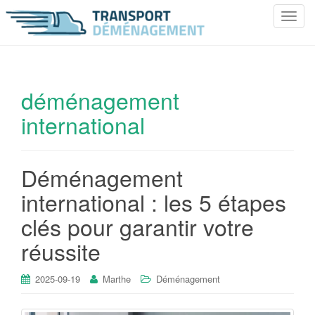
T
o
g
g
l
déménagement
e
international
n
a
v
i
Déménagement
g
international : les 5 étapes
a
t
clés pour garantir votre
i
réussite
o
n
2025-09-19
Marthe
Déménagement