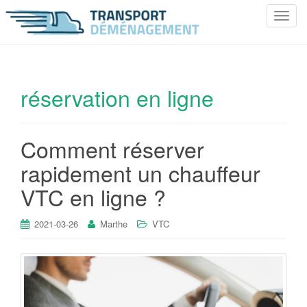
T
o
g
g
l
réservation en ligne
e
n
a
Comment réserver
v
i
rapidement un chauffeur
g
VTC en ligne ?
a
t
i
2021-03-26
Marthe
VTC
o
n