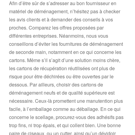
A
fin d’être sûr de s’adresser au bon fournisseur en
matériel de déménagement, n’hésitez pas à
checke
r
les avis clients
et à demander des conseils à vos
proches.
Comparez les offres proposées par
différentes entreprises.
Néanmoins, nous vous
conseillons d’éviter les fournitures de déménagement
de seconde main,
notamment en ce qui concerne les
cartons.
Même s’il s’agit d’une solution moins chère,
les cartons de récupération
réutilisée
s
ont plus de
risque
pour être
déchir
ées
ou
être
ouv
e
r
tes
par le
dessous.
Par ailleurs, choisir des cartons de
déménagement neufs et de qualité supérieure est
nécessaire.
Ceux-là promettent une manutention plus
facile, à l’emballage comme au déballage.
En ce qui
concerne le scellage, procurez-vous des adhésifs pas
trop fins, ni trop épais, et qui collent bien.
Une bonne
paire de ciseaux, ou un cutter, ainsi qu’un dévidoir