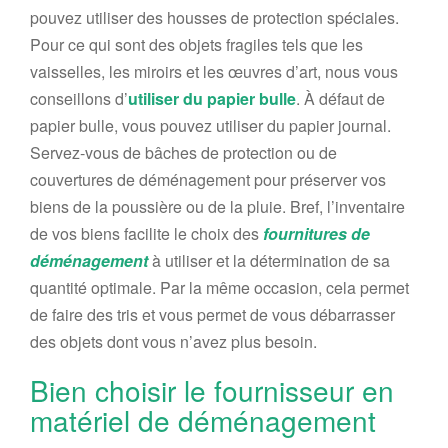
pouvez
utiliser des housses de protection spéciales.
Pour ce qui sont des
objets fragiles tels que
l
es
vaisselles,
les miroirs
et
l
es œuvres d’art,
nous vous
conseillons d’
utiliser du papier bulle
.
À défaut de
papier bulle,
vous pouvez utiliser du papier journal.
Servez-vous de
bâches
de protection
ou de
couvertures de déménagement
pour préserver vos
biens de la poussière ou de la pluie.
Bref, l’inventaire
de vos biens facilite le choix des
fournitures de
déménagement
à utiliser
et
la détermination de
s
a
quantité
optimale
. Par la même occasion, cela permet
de faire des tris et vous
permet de vous
débarrasser
des objets dont vous n’avez plus besoin.
Bien choisir le fournisseur en
matériel de déménagement