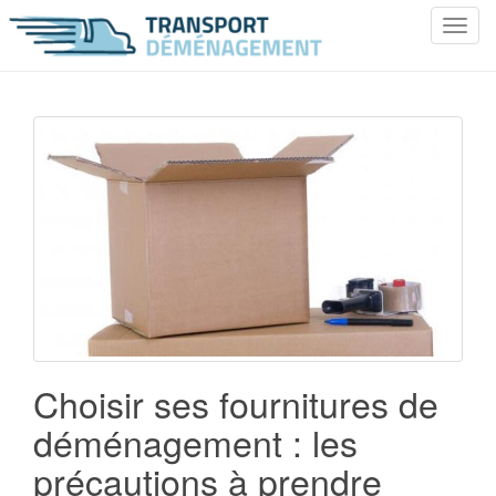
T
o
g
g
l
e
n
a
v
i
g
a
t
i
o
Choisir ses fournitures de
n
déménagement : les
précautions à prendre