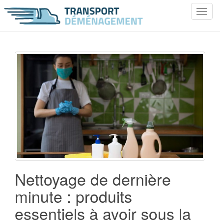
T
o
g
g
l
e
n
a
v
i
g
a
t
i
o
Nettoyage de dernière
n
minute : produits
essentiels à avoir sous la