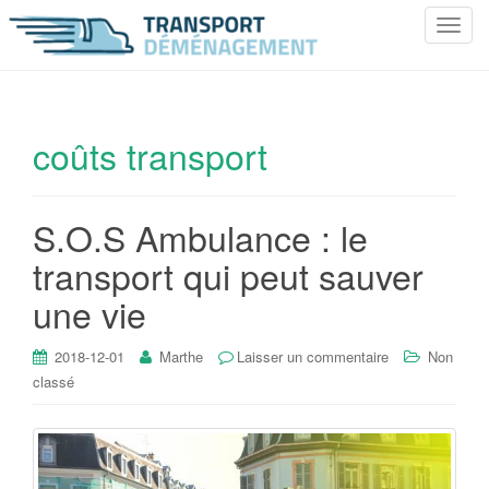
T
o
g
g
l
coûts transport
e
n
a
S.O.S Ambulance : le
v
i
transport qui peut sauver
g
une vie
a
t
i
2018-12-01
Marthe
Laisser un commentaire
Non
o
classé
n