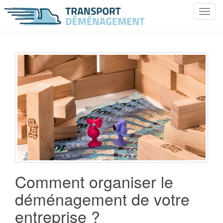
T
o
g
g
l
e
n
a
v
i
g
a
t
i
o
Comment organiser le
n
déménagement de votre
entreprise ?