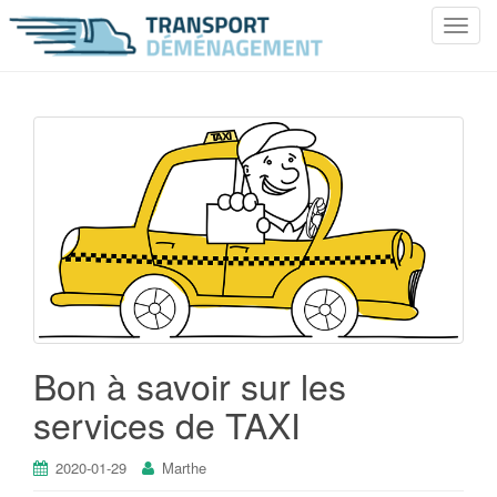
T
o
g
g
l
e
n
a
v
i
g
a
t
i
Bon à savoir sur les
o
services de TAXI
n
2020-01-29
Marthe