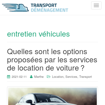
T
o
g
g
l
entretien véhicules
e
n
a
Quelles sont les options
v
i
proposées par les services
g
de location de voiture ?
a
t
i
,
,
2021-02-11
Marthe
Location
Services
Transport
o
n